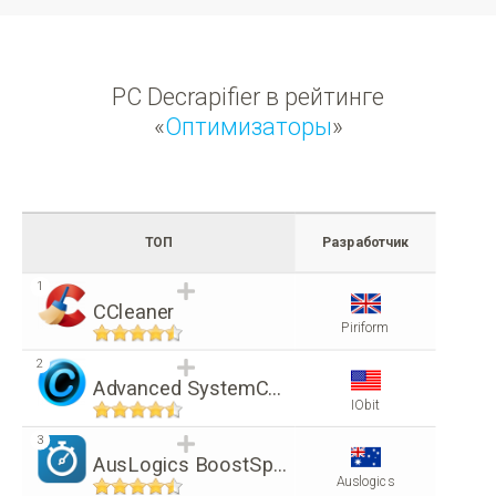
PC Decrapifier в рейтинге
«
Оптимизаторы
»
ТОП
Разработчик
1
CCleaner
Piriform
2
Advanced SystemCare Free
IObit
3
AusLogics BoostSpeed
Auslogics