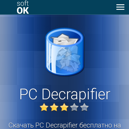
Toggl
naviga
PC Decrapifier
Скачать PC Decrapifier
бесплатно на